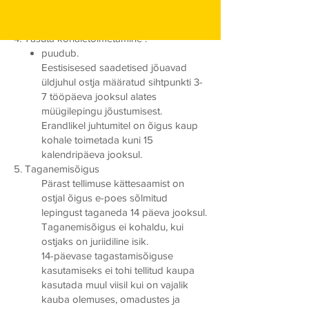
ning vastav hinnainfo on kuvatud
saatmisviisi juures.
4. Tasuta kohaletoimetamine :
puudub.
Eestisisesed saadetised jõuavad
üldjuhul ostja määratud sihtpunkti 3-
7 tööpäeva jooksul alates
müügilepingu jõustumisest.
Erandlikel juhtumitel on õigus kaup
kohale toimetada kuni 15
kalendripäeva jooksul.
5. Taganemisõigus
Pärast tellimuse kättesaamist on
ostjal õigus e-poes sõlmitud
lepingust taganeda 14 päeva jooksul.
Taganemisõigus ei kohaldu, kui
ostjaks on juriidiline isik.
14-päevase tagastamisõiguse
kasutamiseks ei tohi tellitud kaupa
kasutada muul viisil kui on vajalik
kauba olemuses, omadustes ja