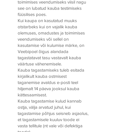
toimimises veendumiseks viisil nagu
see on lubatud kauba testimiseks
füüsilises poes.
Kui kaupa on kasutatud muuks
otstarbeks kui on vajalik kauba
olemuses, omadustes ja toimimises
veendumiseks või sellel on
kasutamise või kulumise märke, on
Veebipoel õigus alandada
tagastatavat tasu vastavalt kauba
väärtuse vähenemisele.
Kauba tagastamiseks tuleb esitada
kirjalikult kauba ostmisest
taganemise avaldus e-posti teel
hiljemalt 14 päeva jooksul kauba
kättesaamisest.
Kauba tagastamise kulud kannab
ostja, välja arvatud juhul, kui
tagastamise põhjus seisneb asjaolus,
et tagastamisele kuuluv toode ei
vasta tellitule (nt vale või defektiga
toode).