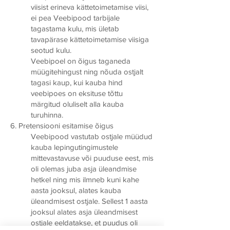
viisist erineva kättetoimetamise viisi,
ei pea Veebipood tarbijale
tagastama kulu, mis ületab
tavapärase kättetoimetamise viisiga
seotud kulu.
Veebipoel on õigus taganeda
müügitehingust ning nõuda ostjalt
tagasi kaup, kui kauba hind
veebipoes on eksituse tõttu
märgitud oluliselt alla kauba
turuhinna.
6. Pretensiooni esitamise õigus
Veebipood vastutab ostjale müüdud
kauba lepingutingimustele
mittevastavuse või puuduse eest, mis
oli olemas juba asja üleandmise
hetkel ning mis ilmneb kuni kahe
aasta jooksul, alates kauba
üleandmisest ostjale. Sellest 1 aasta
jooksul alates asja üleandmisest
ostjale eeldatakse, et puudus oli