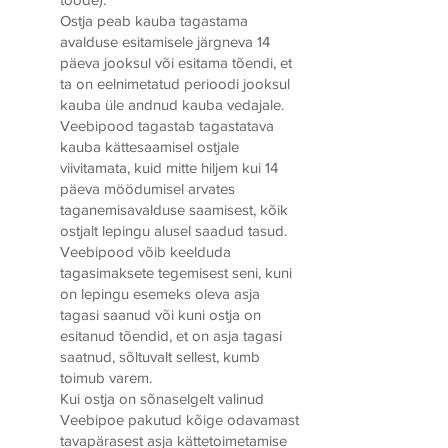
Ostja peab kauba tagastama
avalduse esitamisele järgneva 14
päeva jooksul või esitama tõendi, et
ta on eelnimetatud perioodi jooksul
kauba üle andnud kauba vedajale.
Veebipood tagastab tagastatava
kauba kättesaamisel ostjale
viivitamata, kuid mitte hiljem kui 14
päeva möödumisel arvates
taganemisavalduse saamisest, kõik
ostjalt lepingu alusel saadud tasud.
Veebipood võib keelduda
tagasimaksete tegemisest seni, kuni
on lepingu esemeks oleva asja
tagasi saanud või kuni ostja on
esitanud tõendid, et on asja tagasi
saatnud, sõltuvalt sellest, kumb
toimub varem.
Kui ostja on sõnaselgelt valinud
Veebipoe pakutud kõige odavamast
tavapärasest asja kättetoimetamise