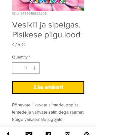
SKU: 9789916632208
Vesikiil ja sipelgas.
Pisikese pilgu lood
Price
4,15 €
Quantity
*
Lisa ostukorvi
Põnevate liikuvate silmade, papist
lehtede ja vahvate salmidega raamat
kõige väiksemale lugejale.