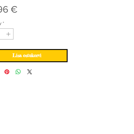
Price
96 €
y
*
Lisa ostukorvi