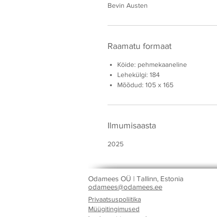
Bevin Austen
Raamatu formaat
Köide: pehmekaaneline
Lehekülgi: 184
Mõõdud: 105 x 165
Ilmumisaasta
2025
Odamees OÜ | Tallinn, Estonia
odamees@odamees.ee
Privaatsuspoliitika
Müügitingimused