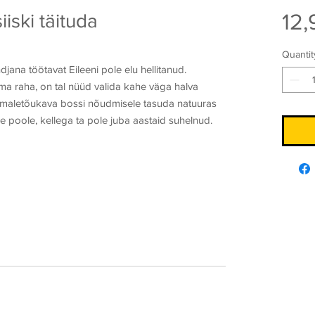
12,
iski täituda
Quantit
jana töötavat Eileeni pole elu hellitanud.
a raha, on tal nüüd valida kahe väga halva
emaletõukava bossi nõudmisele tasuda natuuras
poole, kellega ta pole juba aastaid suhelnud.