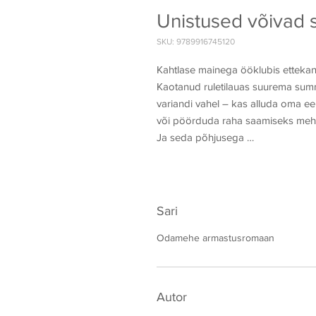
Unistused võivad si
SKU: 9789916745120
Kahtlase mainega ööklubis ettekand
Kaotanud ruletilauas suurema summ
variandi vahel – kas alluda oma e
või pöörduda raha saamiseks mehe 
Ja seda põhjusega …
Sari
Odamehe armastusromaan
Autor