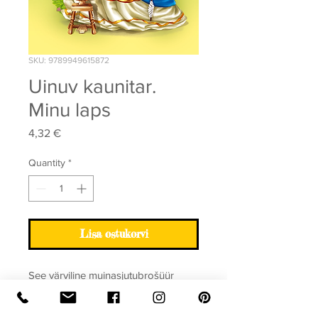
SKU: 9789949615872
Uinuv kaunitar.
Minu laps
Price
4,32 €
Quantity
*
Lisa ostukorvi
See värviline muinasjutubrošüür
jutustab loo uinuvast kaunitarist.