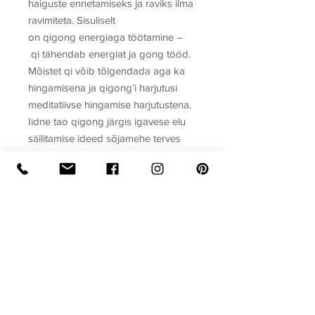
haiguste ennetamiseks ja raviks ilma
ravimiteta. Sisuliselt
on qigong energiaga töötamine –
qi tähendab energiat ja gong tööd.
Mõistet qi võib tõlgendada aga ka
hingamisena ja qigong’i harjutusi
meditatiivse hingamise harjutustena.
Iidne tao qigong järgis igavese elu
säilitamise ideed sõjamehe terves
kehas. Need tehnikad ei täitnud mitte
ainult organismi ravi ja tervendamise
ülesannet, vaid aitasid suurendada
inimese vastupidavust ja jõudu,
stabiliseerida ja tugevdada tema
närvisüsteemi.
Autor
Koostaja: Gerda Kroom