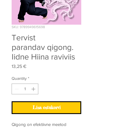
SKU: 9789949615698
Tervist
parandav qigong.
Iidne Hiina raviviis
Price
13,25 €
Quantity
*
Lisa ostukorvi
Qigong on efektiivne meetod