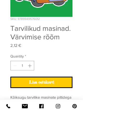
SKU: 9789949576012
Tarvilikud masinad.
Värvimise rõõm
Price
2,12 €
Quantity
*
Lisa ostukorvi
Kõiksugu tarvilike masinate piltidega
värvivihik.