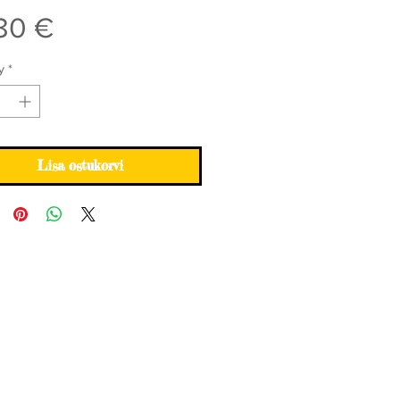
Price
80 €
y
*
Lisa ostukorvi