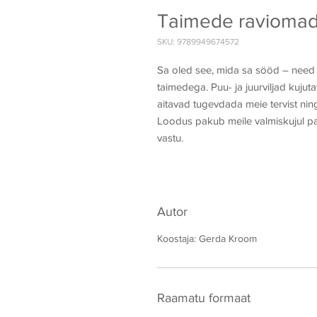
Taimede ravioma
SKU: 9789949674572
Sa oled see, mida sa sööd – need 
taimedega. Puu- ja juurviljad kuju
aitavad tugevdada meie tervist ning
Loodus pakub meile valmiskujul pal
vastu.
Autor
Koostaja: Gerda Kroom
Raamatu formaat