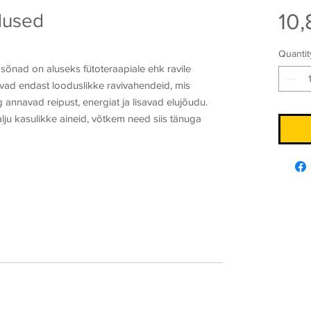
10,
dused
Quantit
sõnad on aluseks fütoteraapiale ehk ravile
tavad endast looduslikke ravivahendeid, mis
 annavad reipust, energiat ja lisavad elujõudu.
ju kasulikke aineid, võtkem need siis tänuga