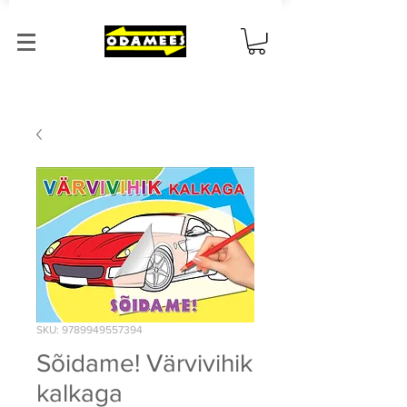
SKU: 9789949557394
Sõidame! Värvivihik
kalkaga