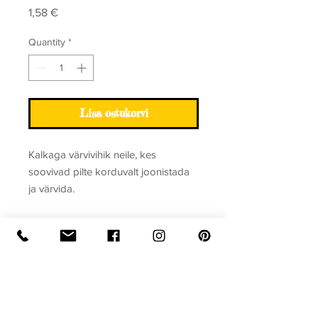
Price
1,58 €
Quantity
*
Lisa ostukorvi
Kalkaga värvivihik neile, kes
soovivad pilte korduvalt joonistada
ja värvida.
Sari
Värvivihik kalkaga
Raamatu formaat
Köide: pehmekaaneline