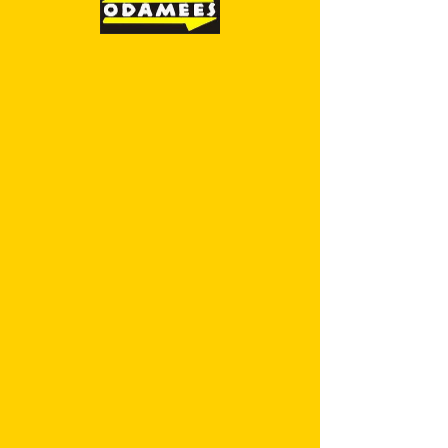
SKU: 9789949576531
Puuviljad ja marjad.
Kleebi, vaata ja
värvi
Price
2,64 €
Quantity
*
Lisa ostukorvi
Leia kleepsudele sobiv koht ja värvi