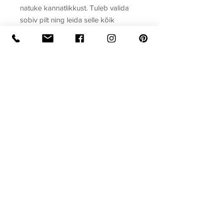
natuke kannatlikkust. Tuleb valida
sobiv pilt ning leida selle kõik
detailid, need välja lõigata ja õigele
kohale liimida.
Sari
Aplikatsioonid
Raamatu formaat
Köide: pehmekaaneline
Ilmumisaasta
Lehekülgi: 16
Mõõdud: 163 x 215
2015
Privaatsuspoliitika
Müügitingimused
Lepingust taganemine