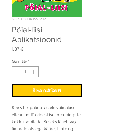
SKU: 9789949557202
Pöial-liisi.
Aplikatsioonid
Price
1,87 €
Quantity
*
Lisa ostukorvi
See vihik pakub lastele võimaluse
etteantud tükkidest ise toredaid pilte
kokku sobitada. Selleks läheb vaja
ümarate otstega kääre, liimi ning