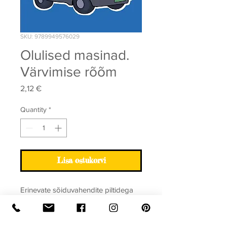
SKU: 9789949576029
Olulised masinad.
Värvimise rõõm
Price
2,12 €
Quantity
*
Lisa ostukorvi
Erinevate sõiduvahendite piltidega
värvivihik eelkõige poisslastele.