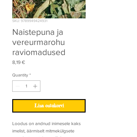
SKU: 9789949424931
Naistepuna ja
vereurmarohu
raviomadused
Price
8,19 €
Quantity
*
Lisa ostukorvi
Loodus on andnud inimesele kaks
imelist, äärmiselt mitmekülgsete