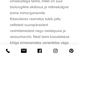
omadustega taime, millel on suur
bioloogiline aktiivsus ja mitmekülgne
toime inimorganismile.
Käesolevas raamatus tuleb juttu
sellistest suurepärastest
ravimtaimedest nagu naistepuna ja
vereurmarohi. Neid taimi kasutatakse
kõige erinevamates variantides väga
paljude haiguste puhul. Siin
tutvustatakse mitmesuguseid
retsepte, mille põhjal on võimalik
valmistada ravimsegusid ka
kodustes tingimustes.
Autor
Koostaja: Gerda Kroom
Raamatu formaat
Köide: kõvakaaneline