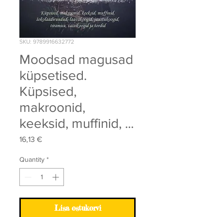
SKU: 9789916632772
Moodsad magusad
küpsetised.
Küpsised,
makroonid,
keeksid, muffinid, ...
Price
16,13 €
Quantity
*
Lisa ostukorvi