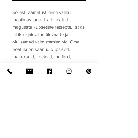
Sellest raamatust leiate valiku
maailmas tuntud ja hinnatud
magusate küpsetiste retsepte, lisaks
lühike ajalooline ülevaade ja
olulisemad valmistamisnipid. Oma
peatüki on saanud küpsised,
makroonid, keeksid, muffinid,
šokolaadiruudud, laava-, tassi- ja
juustukoogid, tiramisu ning
tordid. Kui te pole ülimalt maitsvate
ahvatluste suhtes ükskõikne, siis on
see raamat just teile. Mõnusat
maiustamist!
Autor
Koostanud Gerda Kroom
Raamatu formaat