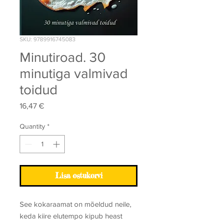
SKU: 9789916745083
Minutiroad. 30
minutiga valmivad
toidud
Price
16,47 €
Quantity
*
Lisa ostukorvi
See kokaraamat on mõeldud neile,
keda kiire elutempo kipub heast