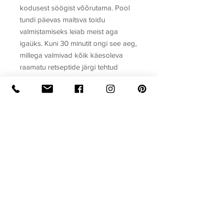
kodusest söögist võõrutama. Pool
tundi päevas maitsva toidu
valmistamiseks leiab meist aga
igaüks. Kuni 30 minutit ongi see aeg,
millega valmivad kõik käesoleva
raamatu retseptide järgi tehtud
toidud, olgu need siis erinevad
suupisted, salatid, supid, pastad või
riisi-, liha- ja kalaroad. Unustatud
pole ka magustoite. Kärmet
kokkamist!
Autor
Koostanud Gerda Kroom
Raamatu formaat
Köide: pehmekaaneline
Ilmumisaasta
Lehekülgi: 192