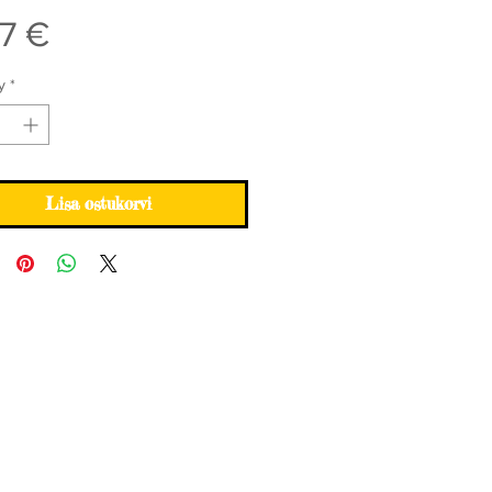
Price
7 €
y
*
Lisa ostukorvi