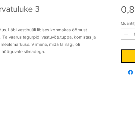
0,8
rvatuluke 3
Quantit
rdus. Läbi vestibüüli libises kohmakas öömust
a. Ta vaarus tagurpidi vastuvõtutuppa, komistas ja
meelemärkuse. Viimane, mida ta nägi, oli
hõõguvate silmadega.