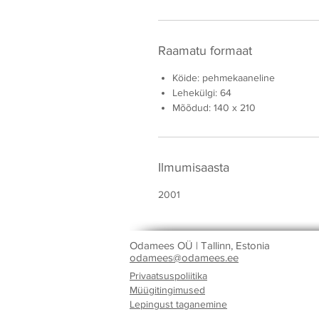
Raamatu formaat
Köide: pehmekaaneline
Lehekülgi: 64
Mõõdud: 140 x 210
Ilmumisaasta
2001
Odamees OÜ | Tallinn, Estonia
odamees@odamees.ee
Privaatsuspoliitika
Müügitingimused
Lepingust taganemine