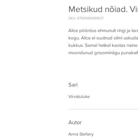
Metsikud nõiad. Vi
SKU: 9789985896617
Alice pöördus ehmunult ringi ja ta
kogu. Alice ei suutnud silmi uskud
kukkus. Samal hetkel kaotas naine 
moondunud gnoominägu punakalt 
Sari
Virvatuluke
Autor
Anna Stefany