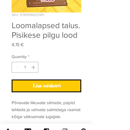
SKU: 9789916632185
Loomalapsed talus.
Pisikese pilgu lood
Price
4,15 €
Quantity
*
Lisa ostukorvi
Põnevate liikuvate silmade, papist
lehtede ja vahvate salmidega raamat
kõige väiksemale lugejale.