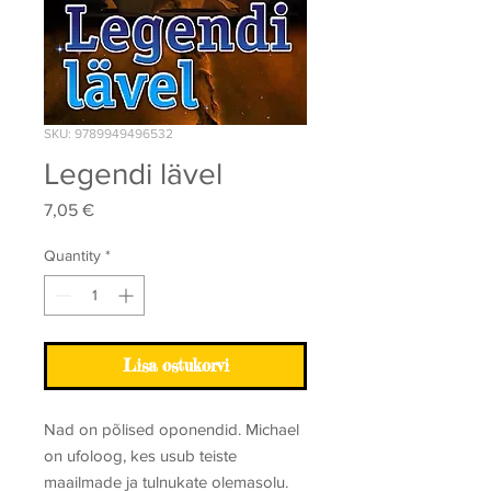
SKU: 9789949496532
Legendi lävel
Price
7,05 €
Quantity
*
Lisa ostukorvi
Nad on põlised oponendid. Michael
on ufoloog, kes usub teiste
maailmade ja tulnukate olemasolu.