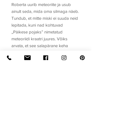
Roberta uurib meteoriite ja usub
ainult seda, mida oma silmaga näeb.
Tundub, et mitte miski ei suuda neid
lepitada, kuni nad kohtuvad
„Päikese pojaks” nimetatud
meteoriidi kraatri juures. Võiks
arvata, et see salapärane keha
kukkus kosmosest tuhat aastat
tagasi Maale just selleks, et need
kaks põikpead kokku viia.
Sari
Odamehe armastusromaan
Autor
Carrie Croft
Raamatu formaat
Köide: pehmekaaneline