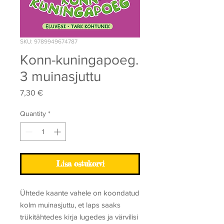
SKU: 9789949674787
Konn-kuningapoeg.
3 muinasjuttu
Price
7,30 €
Quantity
*
Lisa ostukorvi
Ühtede kaante vahele on koondatud
kolm muinasjuttu, et laps saaks
trükitähtedes kirja lugedes ja värvilisi