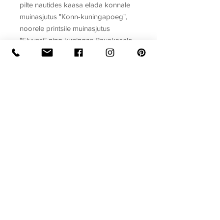
pilte nautides kaasa elada konnale
muinasjutus "Konn-kuningapoeg",
noorele printsile muinasjutus
"Eluvesi" ning kuningas Bauakasele
muinasjutus "Tark kohtunik" .
Raamatul on pehmendusega kõvad
kaaned.
Sari
3 muinasjuttu
Raamatu formaat
Köide: kõvakaaneline
Ilmumisaasta
Lehekülgi: 32
Mõõdud: 140 x 200
2020
Privaatsuspoliitika