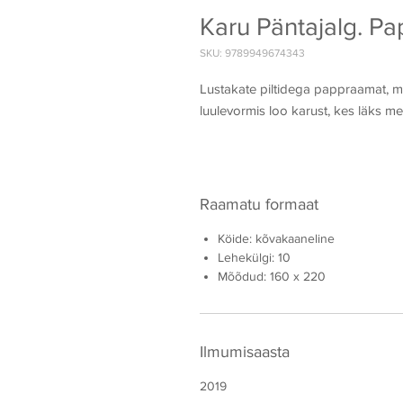
Karu Päntajalg. P
SKU: 9789949674343
Lustakate piltidega pappraamat, mi
luulevormis loo karust, kes läks m
Raamatu formaat
Köide: kõvakaaneline
Lehekülgi: 10
Mõõdud: 160 x 220
Ilmumisaasta
2019