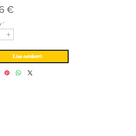
Price
6 €
y
*
Lisa ostukorvi