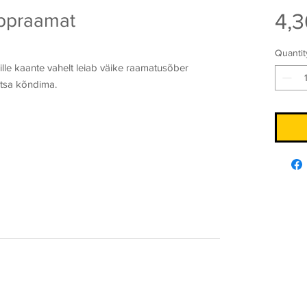
4,3
appraamat
Quantit
lle kaante vahelt leiab väike raamatusõber
etsa kõndima.