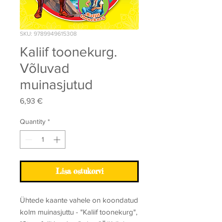
SKU: 9789949615308
Kaliif toonekurg.
Võluvad
muinasjutud
Price
6,93 €
Quantity
*
Lisa ostukorvi
Ühtede kaante vahele on koondatud
kolm muinasjuttu - "Kaliif toonekurg",