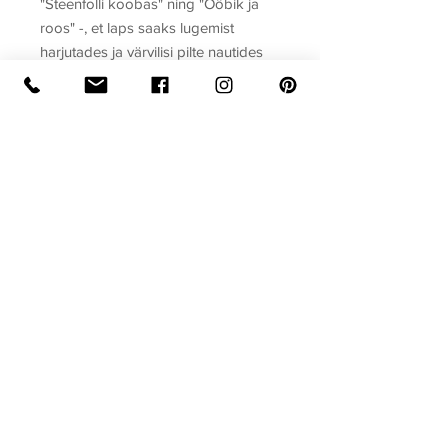
"Steenfolli koobas" ning "Ööbik ja
roos" -, et laps saaks lugemist
harjutades ja värvilisi pilte nautides
kaasa elada kaliifi ja suurvesiiri, ahne
mehe Wilm Falke ning romantikust
ööbiku läbielamistele.
Sari
Võluvad muinasjutud
Raamatu formaat
Köide: pehmekaaneline
Ilmumisaasta
Lehekülgi: 64
Mõõdud: 158 x 215
2018
Privaatsuspoliitika
Müügitingimused