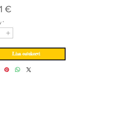
Price
1 €
y
*
Lisa ostukorvi