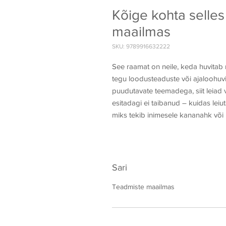
Kõige kohta selles
maailmas
SKU: 9789916632222
See raamat on neile, keda huvitab 
tegu loodusteaduste või ajaloohuvig
puudutavate teemadega, siit leiad 
esitadagi ei taibanud – kuidas leiu
miks tekib inimesele kananahk või 
Sari
Teadmiste maailmas