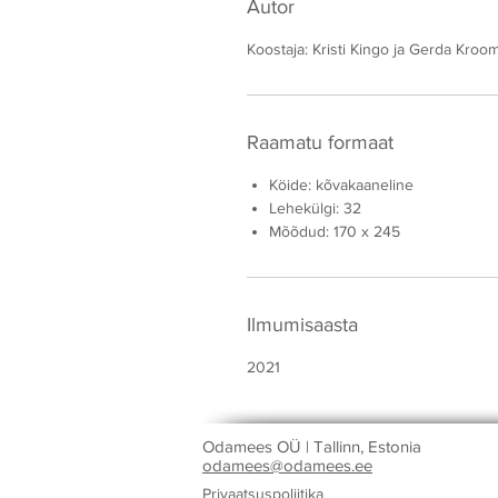
Autor
Koostaja: Kristi Kingo ja Gerda Kroo
Raamatu formaat
Köide: kõvakaaneline
Lehekülgi: 32
Mõõdud: 170 x 245
Ilmumisaasta
2021
Odamees OÜ | Tallinn, Estonia
odamees@odamees.ee
Privaatsuspoliitika