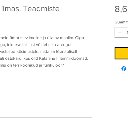
8,6
 ilmas. Teadmiste
Quantit
meid ümbritsev imeline ja üllatav maailm. Olgu
a, inimese talitlust või tehnika arengut
vastused küsimustele, mida sa tõenäoliselt
tati ostukäru, kes olid Katariina II lemmikloomad,
mis on terrikoonikud ja funikulöör?