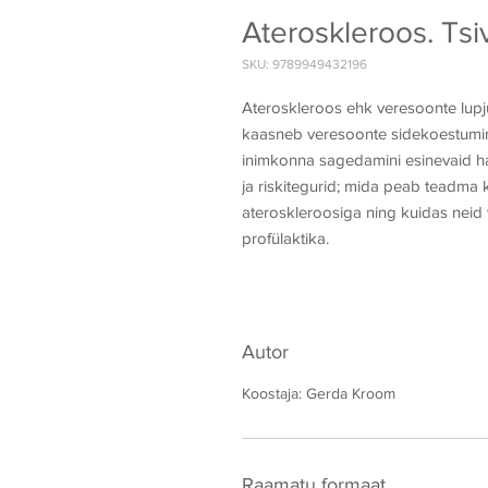
Ateroskleroos. Tsi
SKU: 9789949432196
Ateroskleroos ehk veresoonte lupju
kaasneb veresoonte sidekoestumin
inimkonna sagedamini esinevaid ha
ja riskitegurid; mida peab teadma k
ateroskleroosiga ning kuidas neid v
profülaktika.
Autor
Koostaja: Gerda Kroom
Raamatu formaat