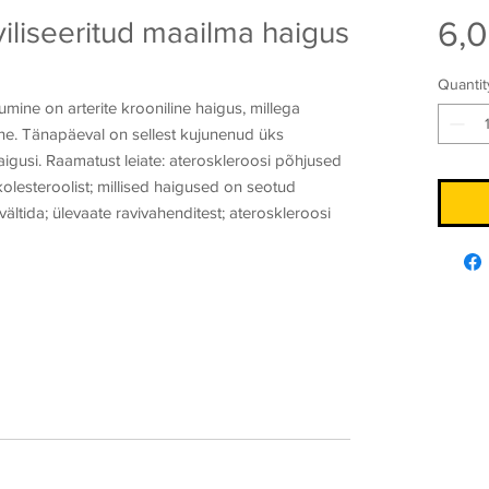
6,
viliseeritud maailma haigus
Quantit
mine on arterite krooniline haigus, millega
e. Tänapäeval on sellest kujunenud üks
igusi. Raamatust leiate: ateroskleroosi põhjused
olesteroolist; millised haigused on seotud
ältida; ülevaate ravivahenditest; ateroskleroosi