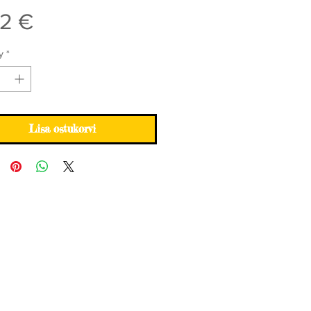
Price
02 €
y
*
Lisa ostukorvi