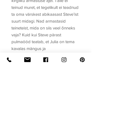
kirgliku armastuse ajel. Talle ei
teinud muret, et tegelikult ei teadnud
ta oma värskest abikaasast Steve’ist
suurt midagi. Nad armastasid
teineteist, mida on siis veel õnneks
vaja? Kuid kui Steve pärast
pulmaööd teatab, et Julia on tema
kavalas mängus ja
kättemaksuplaanis vaid ettur, vannub
naine, et ei usalda meest enam
kunagi.
Sari
Odamehe armastusromaan
Autor
Bette Wright
Raamatu formaat