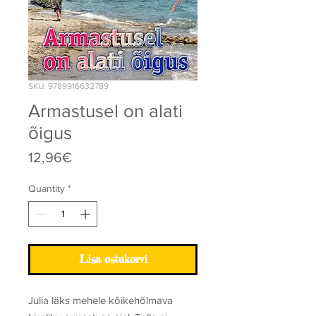
SKU: 9789916632789
Armastusel on alati
õigus
Price
12,96€
Quantity
*
Lisa ostukorvi
Julia läks mehele kõikehõlmava