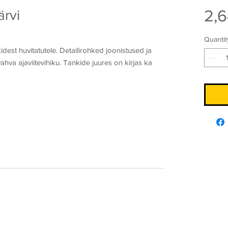
2,6
ärvi
Quantit
idest huvitatutele. Detailirohked joonistused ja
ahva ajaviitevihiku. Tankide juures on kirjas ka