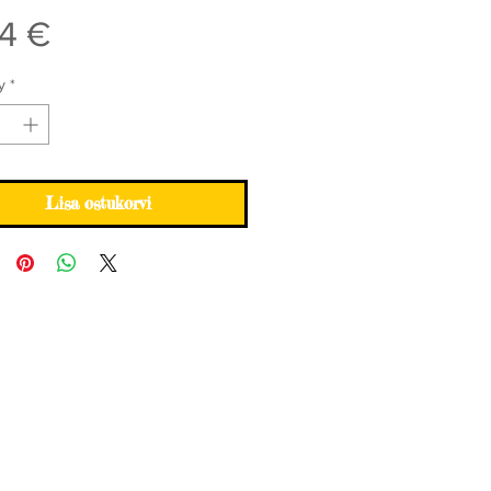
Price
4 €
y
*
Lisa ostukorvi