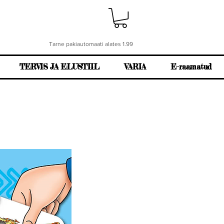
Tarne pakiautomaati alates 1.99
TERVIS JA ELUSTIIL
VARIA
E-raamatud