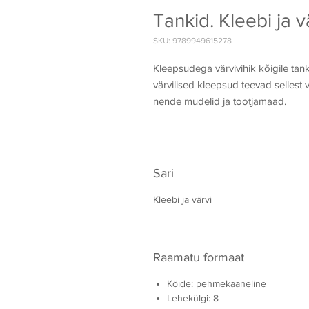
Tankid. Kleebi ja v
SKU: 9789949615278
Kleepsudega värvivihik kõigile tank
värvilised kleepsud teevad sellest v
nende mudelid ja tootjamaad.
Sari
Kleebi ja värvi
Raamatu formaat
Köide: pehmekaaneline
Lehekülgi: 8