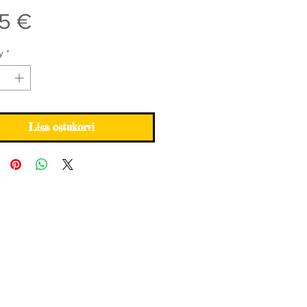
Price
5 €
y
*
Lisa ostukorvi