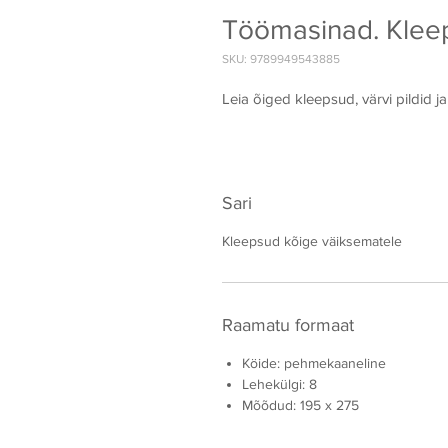
Töömasinad. Klee
SKU: 9789949543885
Leia õiged kleepsud, värvi pildid j
Sari
Kleepsud kõige väiksematele
Raamatu formaat
Köide: pehmekaaneline
Lehekülgi: 8
Mõõdud: 195 x 275