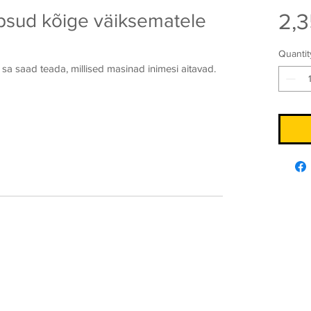
2,3
psud kõige väiksematele
Quantit
a sa saad teada, millised masinad inimesi aitavad.