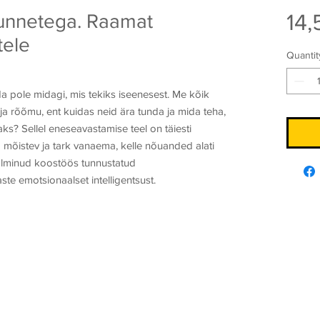
14,
unnetega. Raamat
tele
Quantit
a pole midagi, mis tekiks iseenesest. Me kõik
ja rõõmu, ent kuidas neid ära tunda ja mida teha,
ks? Sellel eneseavastamise teel on täiesti
ma mõistev ja tark vanaema, kelle nõuanded alati
alminud koostöös tunnustatud
te emotsionaalset intelligentsust.