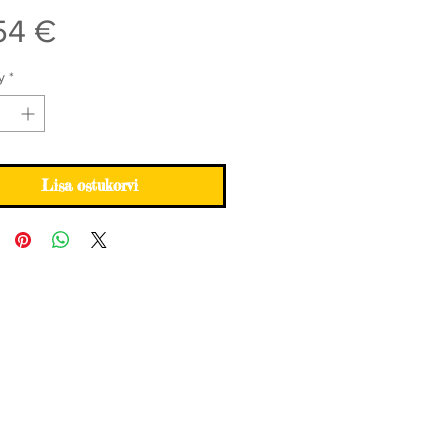
Price
54 €
y
*
Lisa ostukorvi