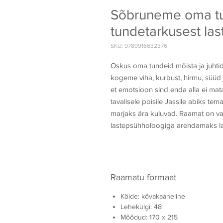
Sõbruneme oma t
tundetarkusest las
SKU: 9789916632376
Oskus oma tundeid mõista ja juhtid
kogeme viha, kurbust, hirmu, süüd 
et emotsioon sind enda alla ei mata
tavalisele poisile Jassile abiks te
marjaks ära kuluvad. Raamat on v
lastepsühholoogiga arendamaks las
Raamatu formaat
Köide: kõvakaaneline
Lehekülgi: 48
Mõõdud: 170 x 215