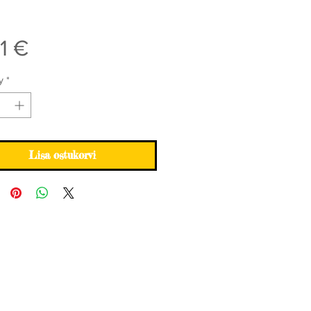
Price
41 €
y
*
Lisa ostukorvi