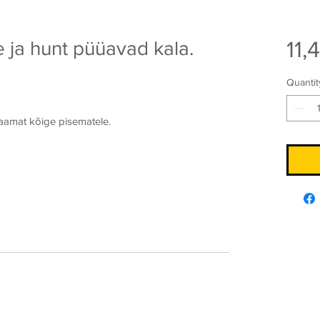
11,
 ja hunt püüavad kala.
Quantit
raamat kõige pisematele.