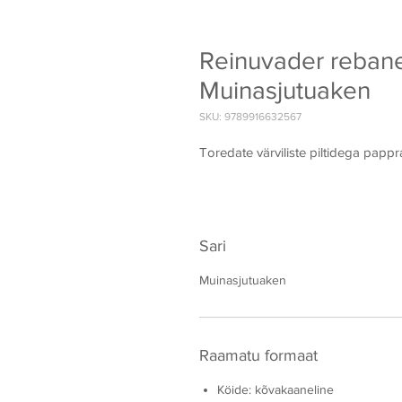
Reinuvader rebane
Muinasjutuaken
SKU: 9789916632567
Toredate värviliste piltidega papp
Sari
Muinasjutuaken
Raamatu formaat
Köide: kõvakaaneline