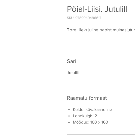
Pöial-Liisi. Jutulill
SKU: 9789949496617
Tore lillekujuline papist muinasjutu
Sari
Jutulill
Raamatu formaat
Köide: kõvakaaneline
Lehekülgi: 12
Mõõdud: 160 x 160