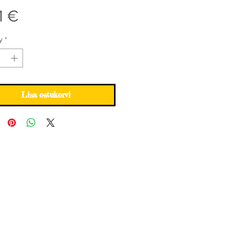
Price
1 €
y
*
Lisa ostukorvi