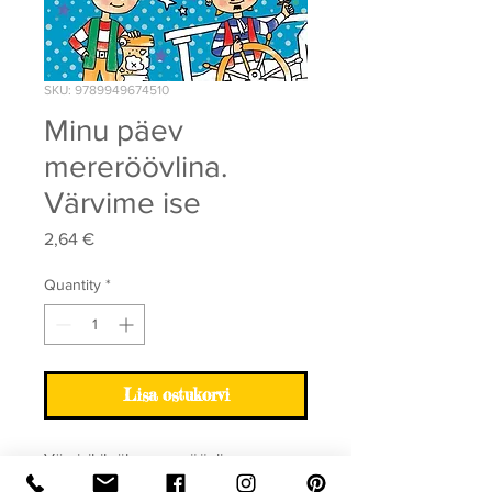
SKU: 9789949674510
Minu päev
mereröövlina.
Värvime ise
Price
2,64 €
Quantity
*
Lisa ostukorvi
Värvivihik ühe mereröövli
teguderohkest päevast.