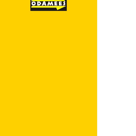
SKU: 9789949557417
Loomaaia
lemmikud. Kleebi,
vaata ja värvi
Price
3,70 €
Quantity
*
Lisa ostukorvi
Leia kleepsudele sobiv koht ja värvi