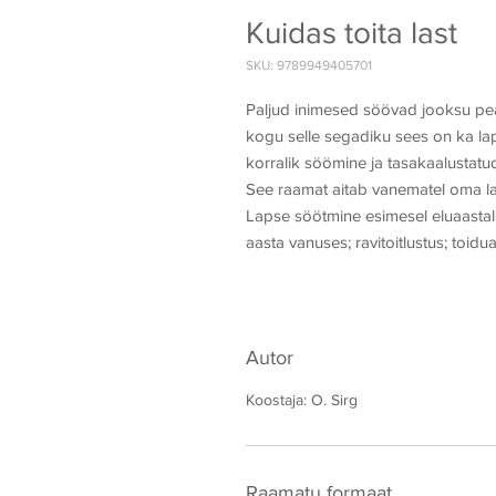
Kuidas toita last
SKU: 9789949405701
Paljud inimesed söövad jooksu pealt
kogu selle segadiku sees on ka la
korralik söömine ja tasakaalustatud t
See raamat aitab vanematel oma la
Lapse söötmine esimesel eluaastal,
aasta vanuses; ravitoitlustus; toid
Autor
Koostaja: O. Sirg
Raamatu formaat