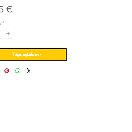
Price
6 €
y
*
Lisa ostukorvi