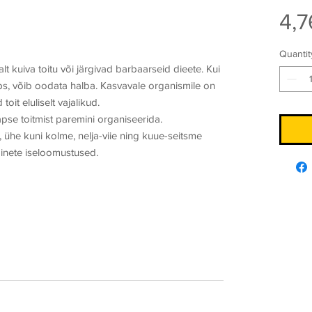
4,7
Quantit
 kuiva toitu või järgivad barbaarseid dieete. Kui
ps, võib oodata halba. Kasvavale organismile on
oit eluliselt vajalikud.
pse toitmist paremini organiseerida.
 ühe kuni kolme, nelja-viie ning kuue-seitsme
uainete iseloomustused.