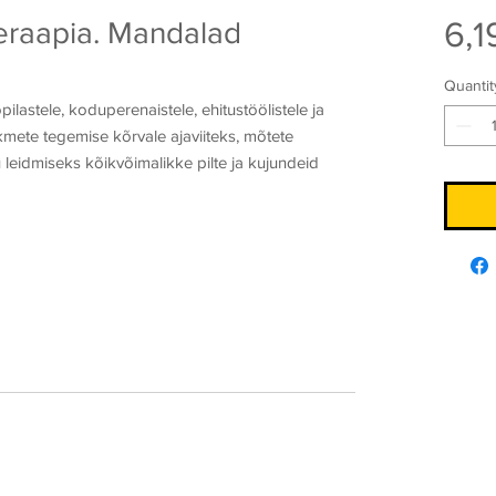
6,1
eraapia. Mandalad
Quantit
ilastele, koduperenaistele, ehitustöölistele ja
mete tegemise kõrvale ajaviiteks, mõtete
leidmiseks kõikvõimalikke pilte ja kujundeid