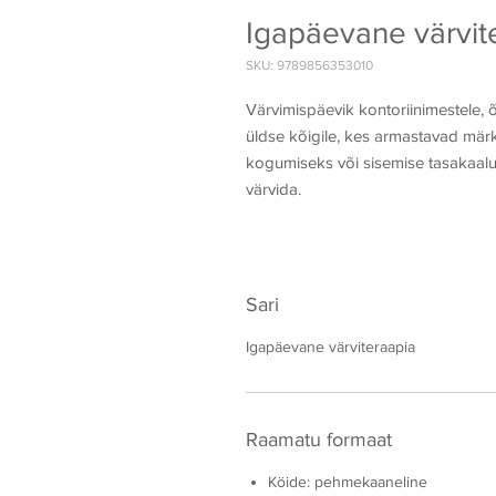
Igapäevane värvit
SKU: 9789856353010
Värvimispäevik kontoriinimestele, õp
üldse kõigile, kes armastavad märk
kogumiseks või sisemise tasakaalu 
värvida.
Sari
Igapäevane värviteraapia
Raamatu formaat
Köide: pehmekaaneline