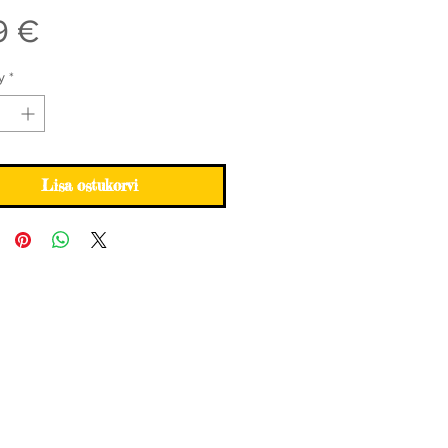
Price
9 €
y
*
Lisa ostukorvi