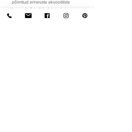
põimitud erinevate eksootiliste
loomade fotod, luuletused ning
tähelepanu ja silmaringi arendavad
küsimused ja ülesanded.
Sari
Kõige esimene raamat
Raamatu formaat
Köide: kõvakaaneline
Ilmumisaasta
Lehekülgi: 10
Mõõdud: 110 x 150
2020
Privaatsuspoliitika
Müügitingimused
Lepingust taganemine
Ostuabi