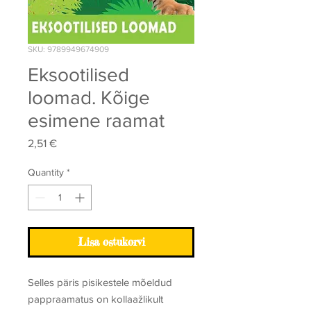
SKU: 9789949674909
Eksootilised
loomad. Kõige
esimene raamat
Price
2,51 €
Quantity
*
Lisa ostukorvi
Selles päris pisikestele mõeldud
pappraamatus on kollaažlikult