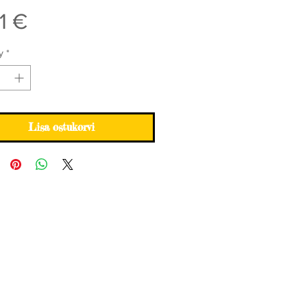
Price
1 €
y
*
Lisa ostukorvi