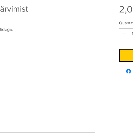
2,0
ärvimist
Quantit
ltidega.