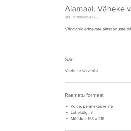
Aiamaal. Väheke v
SKU: 9789949543960
Värvivihik erinevate aiasaaduste pi
Sari
Väeheke värvimist
Raamatu formaat
Köide: pehmekaaneline
Lehekülgi: 8
Mõõdud: 163 x 215